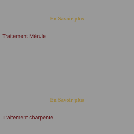
l’essaimage...
En Savoir plus
Traitement Mérule
La mérule, aussi surnommée la lèpre des maisons, est un
champignon lignivore, c'est-à-dire qui ronge les bois humides
d'essence résineux.
Best termites votre entreprise spécialisée en éradication de Mérule et
autres champignons lignivores, moisissures, pourritures...Par
traitement fongicide, pénétration de produit insecticide et fongicide
par pistolet.
En Savoir plus
Traitement charpente
Les charpentes, notamment la charpente bois, peuvent souffrir de la