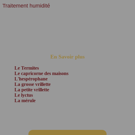
Traitement humidité
L'humidité est un problème courant auquel de nombreux
propriétaires font face dans leurs habitations. Parmi les différentes
formes d'humidité, les remontées capillaires, également connues
sous le nom d'humidité ascensionnelle, posent souvent des défis
particuliers ......
En Savoir plus
Le Termites
Le capricorne des maisons
L'hespérophane
La grosse vrillette
La petite vrillette
Le lyctus
La mérule