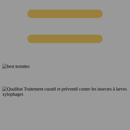
Le spécialiste du traitement contres les termites et insectes à larves
xylophages à Agen dans le Lot-et-Garonne et sa région.
NOUS CONTACTER
47310 Roquefort