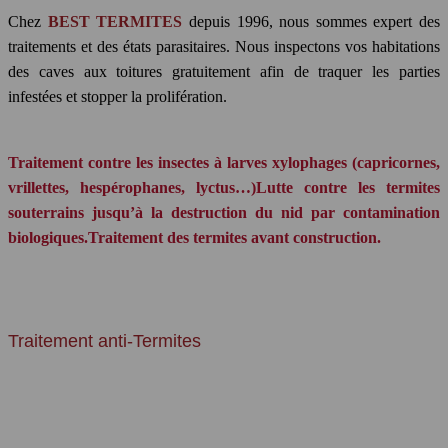
Chez
BEST TERMITES
depuis 1996, nous sommes expert des
traitements et des états parasitaires. Nous inspectons vos habitations
des caves aux toitures gratuitement afin de traquer les parties
infestées et stopper la prolifération.
Traitement contre les insectes à larves xylophages (capricornes,
vrillettes, hespérophanes, lyctus…)
Lutte contre les termites
souterrains jusqu’à la destruction du nid par contamination
biologiques.
Traitement des termites avant construction.
DOMAINES D'EXPERTISES
Traitement anti-Termites
Les termites vivent en Colonie en caste, ils s'installent dans la terre et
forment des termitières (leurs nids), et de là, les ouvriers rayonnent et
creusent des galeries ou des tunnels à la recherche de nourriture
tandis que la reine passe son temps à pondre et les imagos attendent