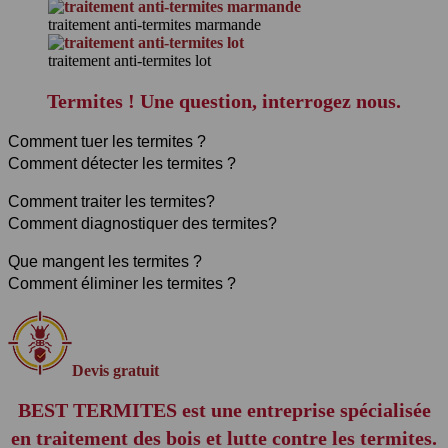
- Taille : 5 à 6 mm
traitement anti-termites marmande
- Couleur : Blanchâtre
traitement anti-termites lot
- Apparition : Entre mars et juin, la manifestation de termites
se traduit par l’envol des reproducteurs ailés ayant pour
Termites ! Une question, interrogez nous.
objectif de créer une nouvelle colonie. Ce phénomène se
produit une fois par an.
Comment tuer les termites ?
Comment détecter les termites ?
Comment traiter les termites?
Comment diagnostiquer des termites?
Que mangent les termites ?
Comment éliminer les termites ?
Devis gratuit
BEST TERMITES est une entreprise spécialisée
en traitement des bois et lutte contre les termites.