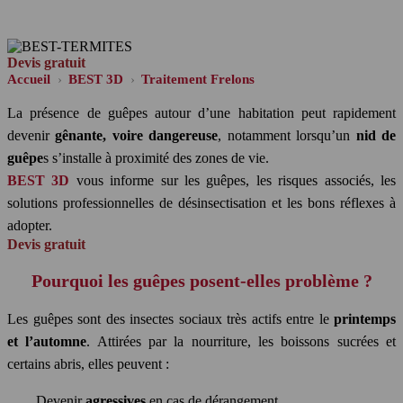
Dans le Lot-et-Garonne, Lot, Gers, Tarn et Garonne et
départements limitrophes
Devis gratuit
Accueil
BEST 3D
Traitement Frelons
La présence de guêpes autour d’une habitation peut rapidement
devenir
gênante, voire dangereuse
, notamment lorsqu’un
nid de
guêpe
s s’installe à proximité des zones de vie.
BEST 3D
vous informe sur les guêpes, les risques associés, les
solutions professionnelles de désinsectisation et les bons réflexes à
adopter.
Devis gratuit
Pourquoi les guêpes posent-elles problème ?
Les guêpes sont des insectes sociaux très actifs entre le
printemps
et l’automne
. Attirées par la nourriture, les boissons sucrées et
certains abris, elles peuvent :
Devenir
agressives
en cas de dérangement