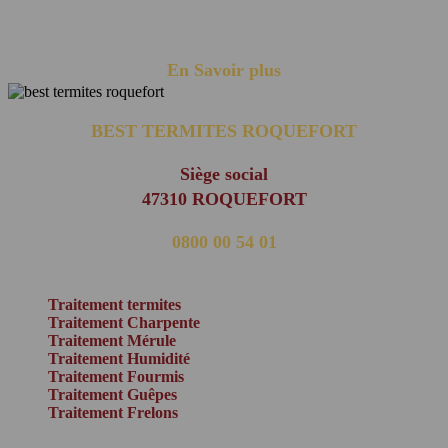
sous le nom d'humidité ascensionnelle, posent souvent des défis
particuliers ......
En Savoir plus
BEST TERMITES ROQUEFORT
Siège social
47310 ROQUEFORT
0800 00 54 01
(appel non surtaxé)
Traitement termites
Traitement Charpente
Traitement Mérule
Traitement Humidité
Traitement Fourmis
Traitement Guêpes
Traitement Frelons