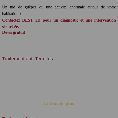
Un nid de guêpes ou une activité anormale autour de votre
habitation ?
Contactez BEST 3D pour un diagnostic et une intervention
sécurisée.
Devis gratuit
DOMAINES D'EXPERTISES
Traitement anti-Termites
Les termites vivent en Colonie en caste, ils s'installent dans la terre et
forment des termitières (leurs nids), et de là, les ouvriers rayonnent et
creusent des galeries ou des tunnels à la recherche de nourriture
tandis que la reine passe son temps à pondre et les imagos attendent
l’essaimage...
En Savoir plus